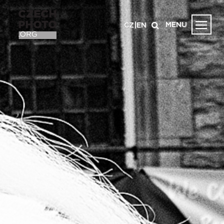
MENU
CZ
|
EN