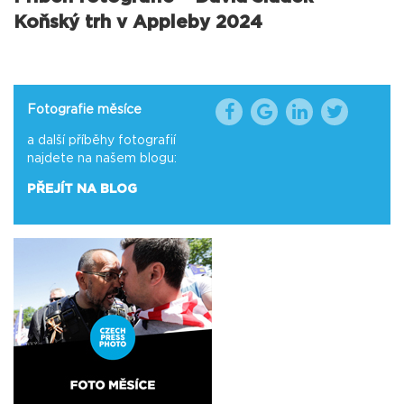
Koňský trh v Appleby 2024
Fotografie měsíce
a další příběhy fotografií
najdete na našem blogu:
PŘEJÍT NA BLOG