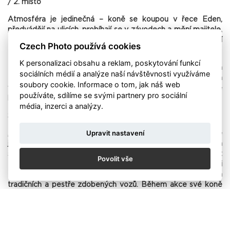
/ 2. místo
Atmosféra je jedinečná – koně se koupou v řece Eden,
předvádějí na ulicích, probíhají se v závodech a mění majitele,
zatímco návštěvníci obdivují tradiční oděvy, řemesla i kulturní
Czech Photo používá cookies
zvyklosti, které se předávají z generace na generaci.
K personalizaci obsahu a reklam, poskytování funkcí
David Sládek přináší vizuální sondu do tohoto pestrého světa
sociálních médií a analýze naší návštěvnosti využíváme
– zachycuje nejen koně a karavany, ale především lidi, jejich
soubory cookie. Informace o tom, jak náš web
vztahy, gesta a každodennost pod širým nebem, kde se
používáte, sdílíme se svými partnery pro sociální
historie potkává se současností.
média, inzerci a analýzy.
Sám autor o své sérii fotografií říká:
Upravit nastavení
„Koňský trh v Appleby-in-Westmorland na severu Anglie je
jedním z největších tradičních cikánských trhů v Evropě. Koná
se vždy první týden v červnu a sjíždí se na něj přibližně deset
Povolit vše
tisíc Romů a příslušníků irských Travellers, kteří přicestují v asi
tisícovce karavanů a několika stovkách koňmi tažených
tradičních a pestře zdobených vozů. Během akce své koně
koupají v řece Eden, předvádějí a prodávají, zatímco desítky
koňských spřežení závodí na silnici mezi tábořištěm a
centrem městečka.