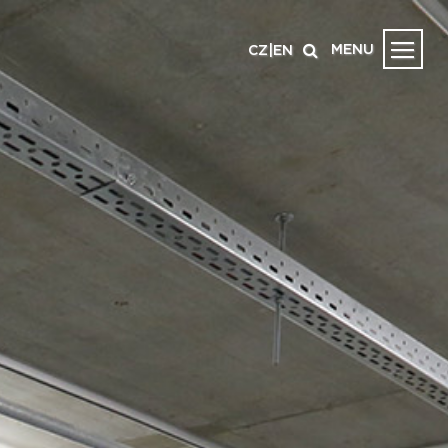
MENU
CZ
|
EN