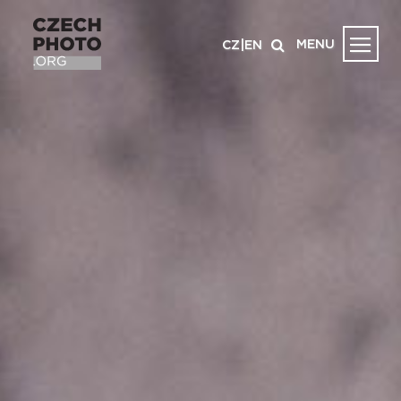
MENU
CZ
|
EN