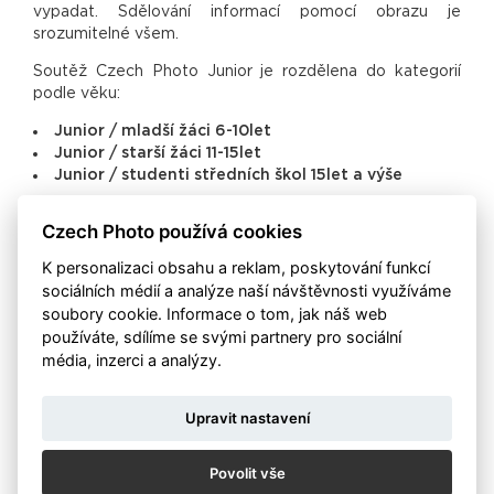
vypadat. Sdělování informací pomocí obrazu je
srozumitelné všem.
Soutěž Czech Photo Junior je rozdělena do kategorií
podle věku:
Junior / mladší žáci 6-10let
Junior / starší žáci 11-15let
Junior / studenti středních škol 15let a výše
Jak na přihlášení
Czech Photo používá cookies
Fotografie pošlete na mail:
junior@czechphoto.org.
K personalizaci obsahu a reklam, poskytování funkcí
Můžete poslat jednu fotografii nebo celou sérii snímků.
sociálních médií a analýze naší návštěvnosti využíváme
Fotografie doplňte o popisky - kam napíšete, co je na
soubory cookie. Informace o tom, jak náš web
snímku, kde a kdy byl pořízen. A také napíšete, do které
používáte, sdílíme se svými partnery pro sociální
kategorie by podle vás patřil.
média, inzerci a analýzy.
Vybírat můžete z těchto kategorií:
AKTUALITA
Upravit nastavení
REPORTÁŽ
KAŽDODENNÍ ŽIVOT
Povolit vše
UMĚNÍ A KULTURA