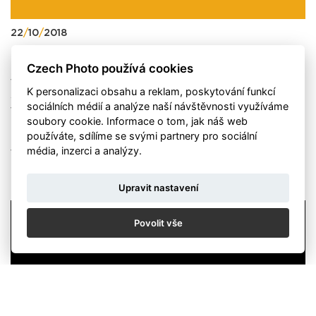
22
/
10
/
2018
Czech Photo používá cookies
Připomeňte si jedinečnou atmosféru slavnostního
večera. Na uvítanou promluvili – kurátorka Misha
K personalizaci obsahu a reklam, poskytování funkcí
Sidenberg, ředitelka Czech Photo Veronika Souralová a
sociálních médií a analýze naší návštěvnosti využíváme
velvyslanec státu Izrael Daniel Meron. Na slavnostní
soubory cookie. Informace o tom, jak náš web
zahájení dorazilo mnoho přátel autora a osobností
používáte, sdílíme se svými partnery pro sociální
české fotografie, kteří se chtěli seznámit s novým
média, inzerci a analýzy.
vizuálním dílem Karla Cudlína.
Upravit nastavení
Povolit vše