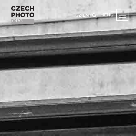
MENU
CZ
|
EN