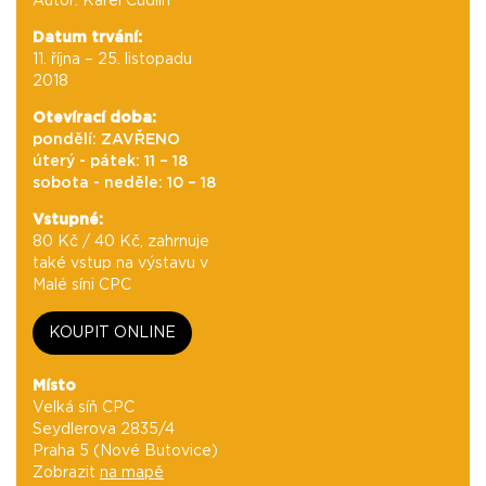
Autor: Karel Cudlín
Datum trvání:
11. října – 25. listopadu
2018
Otevírací doba:
pondělí: ZAVŘENO
úterý - pátek: 11 – 18
sobota - neděle: 10 – 18
Vstupné:
80 Kč / 40 Kč, zahrnuje
také vstup na výstavu v
Malé síni CPC
KOUPIT ONLINE
Místo
Velká síň CPC
Seydlerova 2835/4
Praha 5 (Nové Butovice)
Zobrazit
na mapě