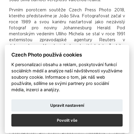
Prvním porotcem soutěže Czech Press Photo 2018,
kterého představíme je João Silva. Fotografovat začal v
roce 1989 a svou kariéru nastartoval jako nezávislý
fotograf pro noviny Johannesburg Herald. Pod
mentorským vedením Ulliho Michela se stal v roce 1991
externistou zpravodajské agentury Reuters v
Johannesburgu. V polovině devadesátých let působil v
agentuře Associated Press. V roce 1996 začal externě
Czech Photo používá cookies
pracovat pro The New York Times, o dva roky později se
K personalizaci obsahu a reklam, poskytování funkcí
stal regulérním členem redakce. Dokumentoval například
konec Apartheidu, dále se zabýval osudy iráckých šíitů
sociálních médií a analýze naší návštěvnosti využíváme
po americké okupaci.
soubory cookie. Informace o tom, jak náš web
používáte, sdílíme se svými partnery pro sociální
Také je jedním z členů The Bang Bang Club, který byl
média, inzerci a analýzy.
elitním seskupením čtyř válečných fotografů: Greg
Marinovich, Kevin Carter, Ken Oosterbroek a Joao Silva,
jejichž fotografie zachycují poslední krvavé dny bílé
Upravit nastavení
nadvlády v Jižní Africe. Za svou práci byli oceněni
Pulitzerovou cenou. Na motivy knihy The Bang Bang
Povolit vše
Club vznikl v roce 2010 stejnojmenný film.
Fotoreportér při svém pracovním nasazení, v rámci