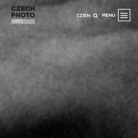
MENU
CZ
|
EN