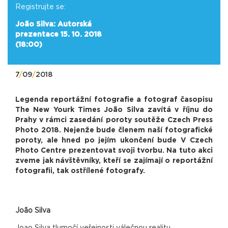
Registrujte se:
João Silva: Autorská
prezentace 15. 10. 2018
(18:00)
7
/
09
/
2018
Legenda reportážní fotografie a fotograf časopisu
The New Yourk Times João Silva zavítá v říjnu do
Prahy v rámci zasedání poroty soutěže Czech Press
Photo 2018. Nejenže bude členem naší fotografické
poroty, ale hned po jejím ukončení bude V Czech
Photo Centre prezentovat svoji tvorbu. Na tuto akci
zveme jak návštěvníky, kteří se zajímají o reportážní
fotografii, tak ostřílené fotografy.
João Silva
Joao Silva tlumočí veřejnosti válečnou realitu.