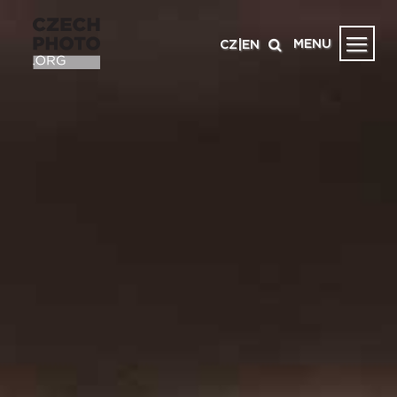
MENU
CZ
|
EN