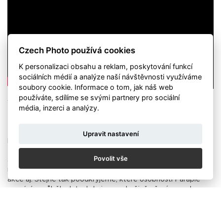
Czech Photo používá cookies
K personalizaci obsahu a reklam, poskytování funkcí
sociálních médií a analýze naší návštěvnosti využíváme
soubory cookie. Informace o tom, jak náš web
používáte, sdílíme se svými partnery pro sociální
Video: Oleg Homola
média, inzerci a analýzy.
Čas běží, kola se točí
Na fotografiích je zachycen vývoj Centra Paraple, ale
Upravit nastavení
především představuje veškeré aktivity, které se s
Parapletem pojí a neodmyslitelně patří k jeho chodu. Jedná
Povolit vše
se o sportovní kurzy během zimního i letního období, sociální
rehabilitace, ergoterapie, fyzioterapie, ale i mnohé kulturní
akce aj. Stejně tak poodkryjeme, které osobnosti Paraple
provází v průběhu let a kdo je neochvějně věrný po celou
dobu fungování této organizace.
Výstava je organizována u příležitosti 25. výročí Centra