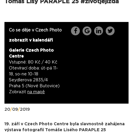
Tomáš Lisý PARAPLE 25 #zivotjejizda
Co se děje v Czech Photo
zobrazit v kalendáři
Galerie Czech Photo
Centre
Vstupné: 80 Kč / 40 Kč
Otevírací doba: út-pá 11-
18, so-ne 10-18
Seydlerova 2835/4
Praha 5 (Nové Butovice)
Zobrazit
na mapě
20
/
09
/
2019
19. září v Czech Photo Centre byla slavnostně zahájena
výstava fotografií Tomáše Lisého PARAPLE 25