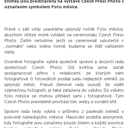
Snímky jsou představeny na výstavě Czech Press Photo s
označením symbolem Foto měsíce.
Právě v září vždy uzavíráme uplynulý ročník Foto měsíce,
abychom vítěze mohli vyhlásit na ceremoniálu Czech Press
Photo. Zatím netušíme, jestli se ceremoniál uskuteční v
„normální“ nebo online formě, budeme se řídit nařízením
vlády.
Oceněné fotografie vybírá společně správní a dozorčí rada
společnosti Czech Photo. Od května jsme začali
spolupracovat přímo s redakcemi, ze kterých nám
fotografové či fotoeditoři posílají sadu nejlepších snímků za
uplynulý měsíc. Pokud členové rady usoudí, že viděli
výjimečnou fotografii, je také zařazena do výběru. Do výběru
foto měsíce se mohou přihlásit sami i fotografové. Tým
Czech Photo pravidelně prochází tisk, weby a sociální sítě.
Správní rada tedy vybírá v průměru z padesáti snímků v
polovině následujícího měsíce. Hlasování probíhá anonymně,
kdy fotografie jsou označeny pouze číslem a každý porotce