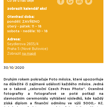
Co se u nás děje
zobrazit kalendář akcí
Otevírací doba:
pondělí: ZAVŘENO
úterý - pátek: 11 – 18
sobota - neděle: 10 – 18
Adresa:
Seydlerova 2835/4
Praha 5 (Nové Butovice)
Zobrazit
na mapě
30
/
10
/
2020
Druhým rokem pokračuje Foto měsíce, které upozorňuje
na důležité či zajímavé události každého měsíce. Jedná
se o takové „celoroční Czech Press Photo“. Oceněné
fotografky a fotografové se poté potkají na
slavnostním ceremoniálu vyhlášení výsledků, kde každý
získá diplom a finanční odměnu ve výši 5000,- Kč.