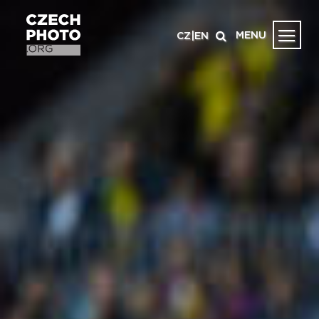
MENU
CZ
|
EN