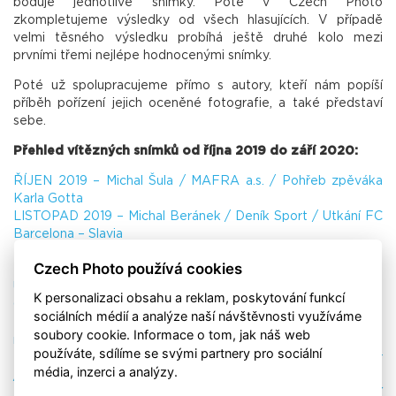
boduje jednotlivé snímky. Poté v Czech Photo
zkompletujeme výsledky od všech hlasujících. V případě
velmi těsného výsledku probíhá ještě druhé kolo mezi
prvními třemi nejlépe hodnocenými snímky.
Poté už spolupracujeme přímo s autory, kteří nám popíší
příběh pořízení jejich oceněné fotografie, a také představí
sebe.
Přehled vítězných snímků od října 2019 do září 2020:
ŘÍJEN 2019 – Michal Šula / MAFRA a.s. / Pohřeb zpěváka
Karla Gotta
LISTOPAD 2019 – Michal Beránek / Deník Sport / Utkání FC
Barcelona – Slavia
PROSINEC 2019 – Patrik Minár / Výbuch plynu v Prešově
Czech Photo používá cookies
LEDEN 2020 – Luděk Peřina / ČTK / Dirigent Tomáš Hanák
ÚNOR 2020 – Dan Materna / MAFRA a.s. / Návrat pětice
K personalizaci obsahu a reklam, poskytování funkcí
Čechů z čínského Wu-chanu
sociálních médií a analýze naší návštěvnosti využíváme
BŘEZEN 2020 – Roman Vondrouš / ČTK / Žena s
soubory cookie. Informace o tom, jak náš web
respirátorem na Karlově mostě
používáte, sdílíme se svými partnery pro sociální
DUBEN 2020 – Barbora Reichová / Český olympijský výbor
média, inzerci a analýzy.
/ Nezlomní olympionici
KVĚTEN 2020 – Petr Hamerník / ZOO Praha / Narození