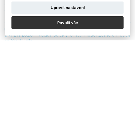
slůňat
Upravit nastavení
ČERVEN 2020 – Gabriel Kuchta / Deník N / Fanoušci
Bohemians
Povolit vše
ČERVENEC 2020 – David W Černý / Reuters / Zrušený
mezinárodnífilmový festival v Karlových Varech
SRPEN 2020 – Václav Šálek / ČTK / Model Země a Měsíce
na Kraví Hoře
ZÁŘÍ 2020 – David Neff / MAFRA a.s. / Sestřičky po službě
na pražské Bulovce