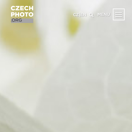
MENU
CZ
|
EN