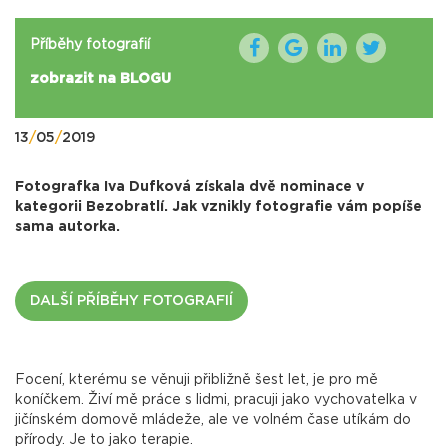
Příběhy fotografií
zobrazit na BLOGU
13
/
05
/
2019
Fotografka Iva Dufková získala dvě nominace v
kategorii Bezobratlí. Jak vznikly fotografie vám popíše
sama autorka.
DALŠÍ PŘÍBĚHY FOTOGRAFIÍ
Focení, kterému se věnuji přibližně šest let, je pro mě
koníčkem. Živí mě práce s lidmi, pracuji jako vychovatelka v
jičínském domově mládeže, ale ve volném čase utíkám do
přírody. Je to jako terapie.