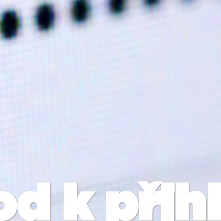
d k přih