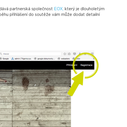
odává partnerská společnost
EOX,
který je dlouholetým
růběhu přihlášení do soutěže vám může dodat detailní