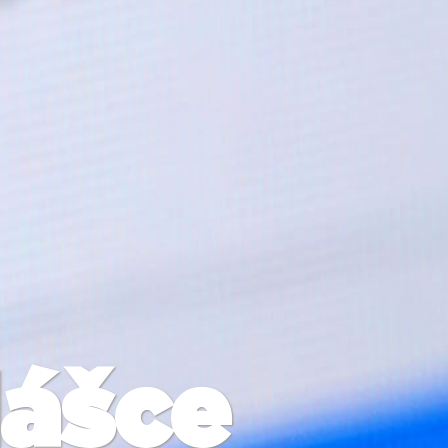
lášce