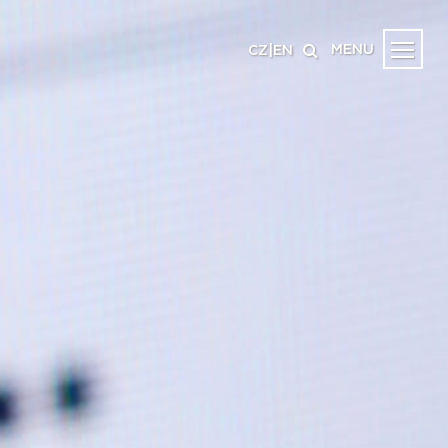
MENU
CZ
|
EN