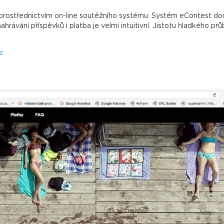
e prostřednictvím on-line soutěžního systému. Systém eContest d
hrávání příspěvků i platba je velmi intuitivní. Jistotu hladkého p
z