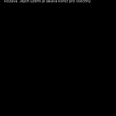
Rožava. Jejich území je lákavá kořist pro všechny.