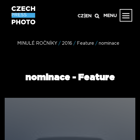
MENU
CZ
|
EN
MINULÉ ROČNÍKY
/
2016
/
Feature
/
nominace
nominace
-
Feature