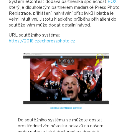
Systém eContest dodává partnerská společnost
EOX,
který je dlouholetým partnerem maďarské Press Photo.
Registrace, přihlášení, nahrávání příspěvků i platba je
velmi intuitivní. Jistotu hladkého průběhu přihlášení do
soutěže vám může dodat detailní návod.
URL soutěžního systému:
https://2018.czechpressphoto.cz
Do soutěžního systému se můžete dostat
R
é
prostřednictvím několika odkazů na našem
z
ů
webu nebo je také dostupný na doméně
n