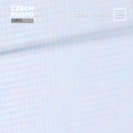
MENU
CZ
|
EN