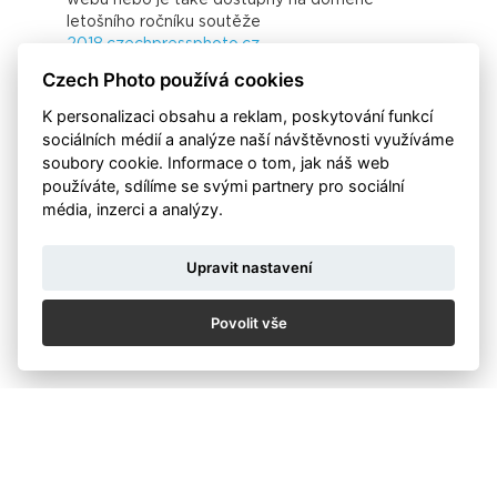
je
letošního ročníku soutěže
B
e
2018.czechpressphoto.cz
Z
z
Czech Photo používá cookies
Pokračujte na tlačítko registrace v pravém rohu
p
stránky.
Pokud jste soutěžící registrovaný v
C
K personalizaci obsahu a reklam, poskytování funkcí
předchozích ročnících, tak zvolte možnost
sociálních médií a analýze naší návštěvnosti využíváme
"PŘIHLÁŠENÍ". Přihlašovací údaje Vám zůstávají
soubory cookie. Informace o tom, jak náš web
stejné.
a
používáte, sdílíme se svými partnery pro sociální
média, inzerci a analýzy.
Upravit nastavení
Povolit vše