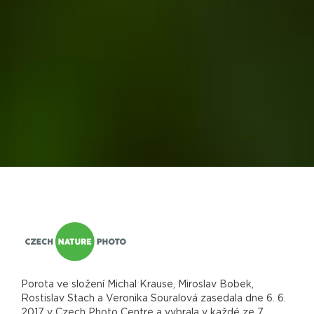
Porota ve složení Michal Krause, Miroslav Bobek,
Rostislav Stach a Veronika Souralová zasedala dne 6. 6.
2017 v Czech Photo Centre a vybrala v každé ze 7