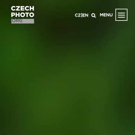
MENU
CZ
|
EN