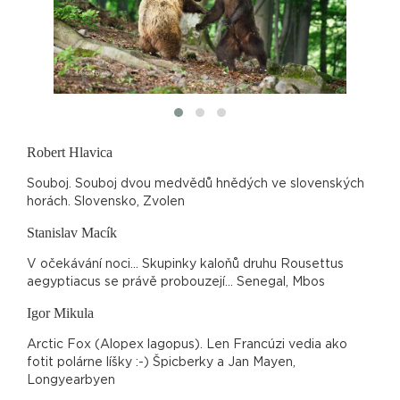
Robert Hlavica
Souboj. Souboj dvou medvědů hnědých ve slovenských
horách. Slovensko, Zvolen
Stanislav Macík
V očekávání noci... Skupinky kaloňů druhu Rousettus
aegyptiacus se právě probouzejí... Senegal, Mbos
Igor Mikula
Arctic Fox (Alopex lagopus). Len Francúzi vedia ako
fotit polárne líšky :-) Špicberky a Jan Mayen,
Longyearbyen