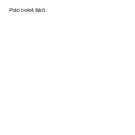
Ptáci (volně žijící)