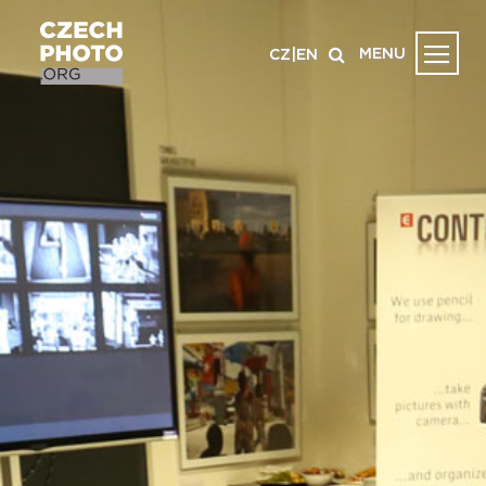
MENU
CZ
|
EN