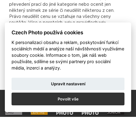
převedení prací do jiné kategorie nebo ocenit jen
některý snímek ze série či neudělit některou z cen.
Právo neudělit cenu se vztahuje na všechny ceny
soutěže. Více o porotcích
zde
o pravidlech
zde
Czech Photo používá cookies
Porota foto sekce bude hodnotit snímky v Czech
Photo Centre od 12.10. do 15.10. 2017. Porota video
K personalizaci obsahu a reklam, poskytování funkcí
sekce zasedne 10.10.2017.
sociálních médií a analýze naší návštěvnosti využíváme
soubory cookie. Informace o tom, jak náš web
používáte, sdílíme se svými partnery pro sociální
média, inzerci a analýzy.
Zpět
Upravit nastavení
Povolit vše
KALENDÁŘ