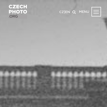
MENU
CZ
|
EN