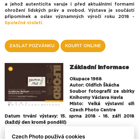
a jehož autenticita varuje i před aktuálními formami
ohrožení lidských práv a svobod. Výstava je součástí
připomínek a oslav významných výročí roku 2018 -
Společné století.
ZASLAT POZVÁNKU
KOUPIT ONLINE
Základní informace
Okupace 1968
Autor: Oldřich Škácha
Soubor fotografií ze sbírky
Knihovny Václava Havla
Místo: Velká výstavní síň
Czech Photo Centre
Datum trvání výstavy: 15. sprna 2018 - 16. září 2018
(každý den kromě pondělí)
Otevírací hodiny: út - pá: 11 - 18 / so - ne: 10 - 18
Vstupné: 80 Kč / 40 Kč (snížené vstupné),
zahrnuje také
Czech Photo používá cookies