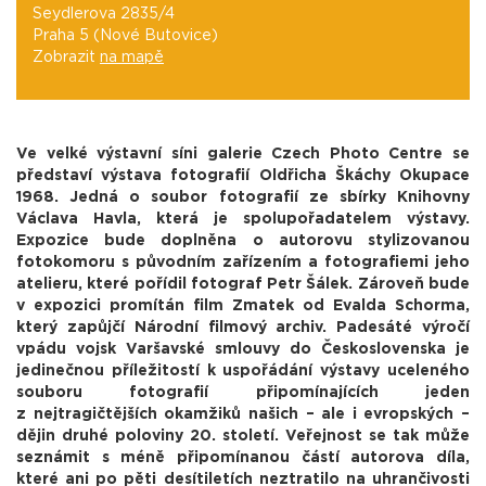
Seydlerova 2835/4
Praha 5 (Nové Butovice)
Zobrazit
na mapě
Ve velké výstavní síni galerie Czech Photo Centre se
představí výstava fotografií Oldřicha Škáchy Okupace
1968. Jedná o soubor fotografií ze sbírky Knihovny
Václava Havla, která je spolupořadatelem výstavy.
Expozice bude doplněna o autorovu stylizovanou
fotokomoru s původním zařízením a fotografiemi jeho
atelieru, které pořídil fotograf Petr Šálek. Zároveň bude
v expozici promítán film Zmatek od Evalda Schorma,
který zapůjčí Národní filmový archiv. Padesáté výročí
vpádu vojsk Varšavské smlouvy do Československa je
jedinečnou příležitostí k uspořádání výstavy uceleného
souboru fotografií připomínajících jeden
z nejtragičtějších okamžiků našich – ale i evropských –
dějin druhé poloviny 20. století. Veřejnost se tak může
seznámit s méně připomínanou částí autorova díla,
které ani po pěti desítiletích neztratilo na uhrančivosti