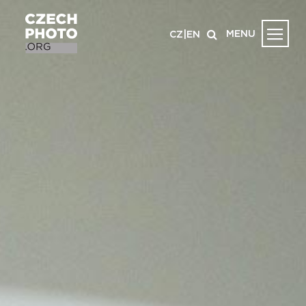
MENU
CZ
|
EN