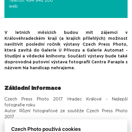
Telefon: 494 946 200
web
V letních měsících budou mít zájemci v
Královéhradeckém kraji (a krajích přilehlých) možnost
navštívit poslední ročník výstavy Czech Press Photo,
která zavítá do Galerie U Přívozu a Galerie Automat -
Studijní a vědecké knihovny. Součástí výstavy bude také
doprovodná putovní výstava fotografií Centra Paraple s
názvem Na handicap nehrajeme.
Základní informace
Czech Press Photo 2017 Hradec Králové - Nejlepší
fotografie roku
Autor: Různí fotografové ze soutěže Czech Press Photo
2017
Místo: Studijní a vědecká knihovna v Hradci Králové
Czech Photo používá cookies
Datum trvání výstavy: 7. června 2018 - 31. července 2018