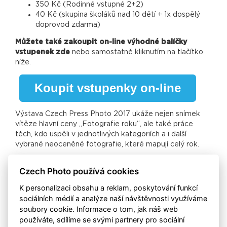
350 Kč (Rodinné vstupné 2+2)
40 Kč (skupina školáků nad 10 dětí + 1x dospělý
doprovod zdarma)
Můžete také zakoupit on-line
výhodné balíčky
vstupenek zde
nebo samostatně kliknutím na tlačítko
níže.
Koupit vstupenky on-line
Výstava Czech Press Photo 2017 ukáže nejen snímek
vítěze hlavní ceny „Fotografie roku“, ale také práce
těch, kdo uspěli v jednotlivých kategoriích a i další
vybrané neoceněné fotografie, které mapují celý rok.
Mezi tématy, které se letos snímky objevují, je opět řada
Czech Photo používá cookies
jak domácích, tak mezinárodních událostí, které během
poslední doby přitáhly pozornost miliard obyvatel celé
K personalizaci obsahu a reklam, poskytování funkcí
planety. Patří sem třeba změny, které v uplynulých
sociálních médií a analýze naší návštěvnosti využíváme
měsících proběhly v Turecku, průběh voleb nového
soubory cookie. Informace o tom, jak náš web
amerického prezidenta či problémy, jež hýbou oblastí
používáte, sdílíme se svými partnery pro sociální
Blízkého východu. Z domácích témat výstava ukazuje