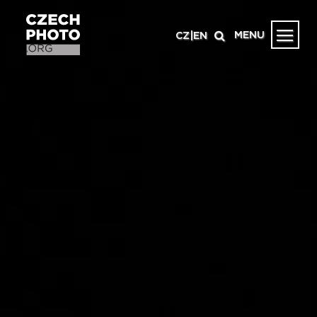
MENU
CZ
|
EN