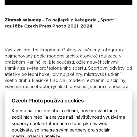
Zlomek sekundy
- To nejlepší z kategorie „Sport“
soutěže Czech Press Photo 2021–2024
Výstavní prostor Fragment Gallery zasvěcený fotografii a
pojmenovaný podle moderní architektonické realizace v
pražském Karlíně, jejíž je součástí, ožije neuvěřitelnými
snímky ze světa profesionálního sportu. Sportovní odvětví od
atletiky po lední hokej, olympijské hry, mistrovská utkání
všeho druhu, klasické tradiční i moderní extrémní disciplíny,
všechna roční období, rychlost, přesnost, souhra i fanoušci a
diváci. A především emoce, euforie i nepopsatelné zklamání.
Czech Photo používá cookies
Sport je jazyk, kterému rozumíme i beze slov. Vítězství i
porážky, napětí vteřin, soustředění, bolest, radost i únava –
K personalizaci obsahu a reklam, poskytování funkcí
okamžiky, které v přímém přenosu trvají jen zlomek sekundy,
sociálních médií a analýze naší návštěvnosti využíváme
ale ve fotografii zůstávají jako trvalé svědectví o lidské vůli a
soubory cookie. Informace o tom, jak náš web
výkonu.
používáte, sdílíme se svými partnery pro sociální
média, inzerci a analýzy.