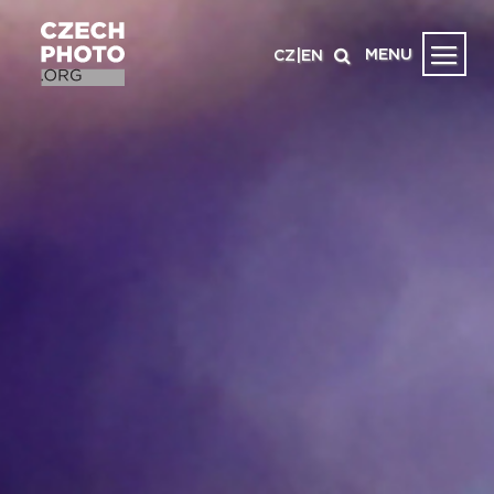
MENU
CZ
|
EN