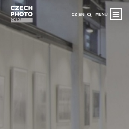
MENU
CZ
|
EN