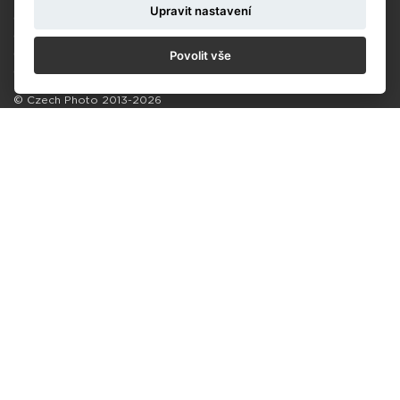
NOVINKY
Upravit nastavení
OCHRANA ÚDAJŮ
OBCHODNÍ PODMÍNKY SOUTĚŽ
Povolit vše
OBCHODNÍ PODMÍNKY PRODEJ
COOKIES
© Czech Photo 2013-2026