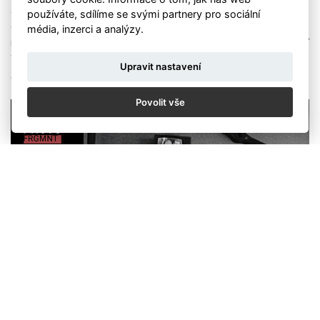
Během komentované prohlídky se blíže seznámíte s příběhy
používáte, sdílíme se svými partnery pro sociální
vybraných snímků, okolnostmi jejich vzniku i specifickým
média, inzerci a analýzy.
vizuálním jazykem Viktora Koláře. Dozvíte se také více o
nově vystavených fotografiích z 90. let, které jsou nyní
veřejnosti představeny vůbec poprvé.
Upravit nastavení
Více o výstavě
Povolit vše