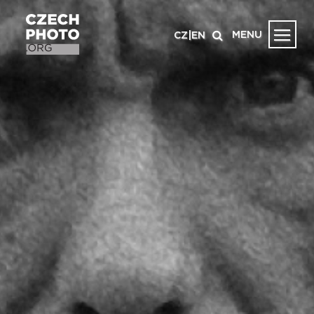
MENU
CZ
|
EN