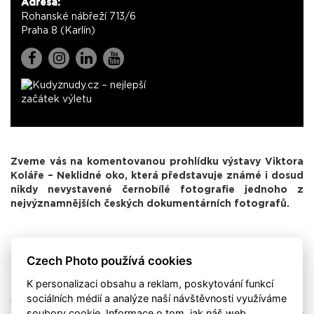
Adresa:
Rohanské nábřeží 713/6
Praha 8 (Karlín)
Zveme vás na komentovanou prohlídku výstavy Viktora
Koláře – Neklidné oko, která představuje známé i dosud
nikdy nevystavené černobílé fotografie jednoho z
nejvýznamnějších českých dokumentárních fotografů.
Czech Photo používá cookies
Výstava se zaměřuje na autorovo celoživotní téma – Ostravu
– město těžkého průmyslu, horníků, vyloučených lokalit i
K personalizaci obsahu a reklam, poskytování funkcí
ekologických zátěží, zachycené s unikátní kombinací syrové
sociálních médií a analýze naší návštěvnosti využíváme
reality a poetiky.
soubory cookie. Informace o tom, jak náš web