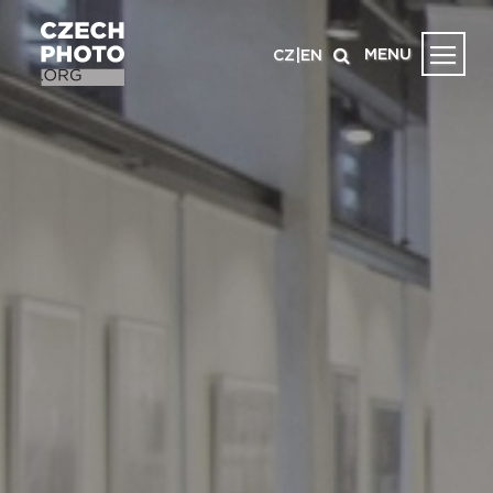
MENU
CZ
|
EN