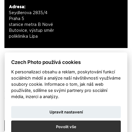
Adresa:
Seydlerova 2835/4
Praha 5
stanice metra B Nové
Butovice, výstup směr
poliklinika Lípa
Czech Photo používá cookies
Z důvodu Velikonočních svátků bude galerie Czech
Photo Centre v období 18.04 - 22.04 uzavřena
K personalizaci obsahu a reklam, poskytování funkcí
sociálních médií a analýze naší návštěvnosti využíváme
soubory cookie. Informace o tom, jak náš web
používáte, sdílíme se svými partnery pro sociální
Omlouváme se za omezení a budem se na vás těšit hned ve
média, inzerci a analýzy.
středu od 11 hodin.
Upravit nastavení
Zpět
Povolit vše