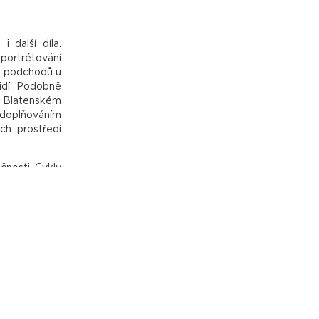
 další díla.
 portrétování
ch podchodů u
lidí. Podobně
ři Blatenském
m doplňováním
ich prostředí
čnosti. Cykly
 lidé“ a „Emo
kupinových i
í studiem na
y, než je 24