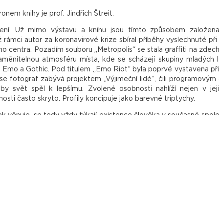
onem knihy je prof. Jindřich Štreit.
ření. Už mimo výstavu a knihu jsou tímto způsobem založena i
 rámci autor za koronavirové krize sbíral příběhy vyslechnuté při
kého centra. Pozadím souboru „Metropolis“ se stala graffiti na zde
zaměnitelnou atmosféru místa, kde se scházejí skupiny mladých 
ur Emo a Gothic. Pod titulem „Emo Riot“ byla poprvé vystavena p
 se fotograf zabývá projektem „Výjimeční lidé“, čili programový
aby svět spěl k lepšímu. Zvolené osobnosti nahlíží nejen v jej
nosti často skryto. Profily koncipuje jako barevné triptychy.
šek věnuje, se tedy vždy týkají existence člověka v současné spole
olis“, humanistický soubor „a-Men“ i portrétní kolekce „Výjimeční
ště a fotografuje od dětství. Své práce již představil na s
, v Polsku, v Německu a na Slovensku. Svou zálibu nyní rozvíj
odovědecké fakulty Slezské univerzity v Opavě.
výjimečného projektu Fragment – přesně na protější straně budov
ného – v blízkosti stanice metra Invalidovna.
 od 11.00 do 19.00.