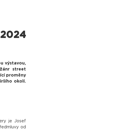
.2024
u výstavou,
žánr street
jící proměny
ršího okolí.
ery je Josef
předmluvy od