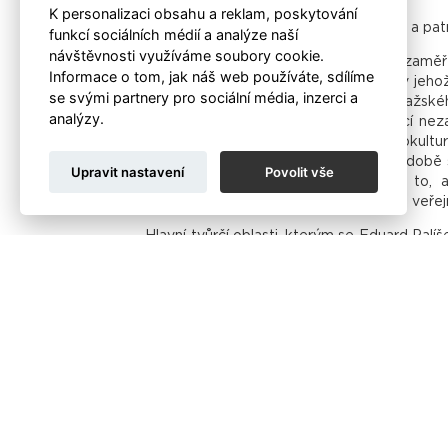
K personalizaci obsahu a reklam, poskytování
Kmotrem knihy je prof. Vladimír Birgus a patr
funkcí sociálních médií a analýze naší
návštěvnosti využíváme soubory cookie.
Palíškovy záběry propojuje sociální zamě
Informace o tom, jak náš web používáte, sdílíme
Především černobílý cyklus „a-Men“, v jehož
se svými partnery pro sociální média, inzerci a
lidí, odkázaných na živoření v ulicích pražs
analýzy.
stanice metra Vltavská, spoluutvářející ne
pestrá je kolekce portrétů nositelů subkult
fotofestivalu v roce 2021. V poslední době
Upravit nastavení
Povolit vše
galerie současníků, zasazujících se o to, 
profesním, nýbrž i v soukromí, jež bývá veřej
Hlavní tvůrčí oblasti, kterým se Eduard Palí
street fotografií „Pražská sezóna“ a „Metrop
Riot“ jsou dostupné na webových stránkách
Eduard Palíšek pochází z Uherského Hradi
samostatných výstavách v České republice
Institutu tvůrčí fotografie Filozoficko-přír
Fragment Gallery se nachází v prostorách 
metrů vysoká socha Lilith sochaře Davida Čer
Galerie je otevřena od čtvrtka do soboty