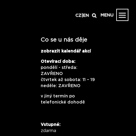
MENU
CZ
|
EN
Co se u nás děje
zobrazit kalendář akcí
Otevírací doba:
pondělí - středa:
ZAVŘENO
čtvrtek až sobota: 11 – 19
neděle: ZAVŘENO
v jiný termín po
telefonické dohodě
Vstupné:
zdarma