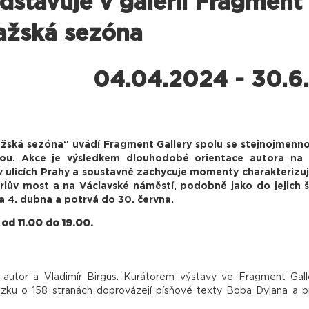
dstavuje v galerii Fragment
ražská sezóna
04.04.2024 - 30.6
ažská sezóna“ uvádí Fragment Gallery spolu se stejnojmenno
nkou. Akce je výsledkem dlouhodobé orientace autora na 
v ulicích Prahy a soustavně zachycuje momenty charakterizu
rlův most a na Václavské náměstí, podobně jako do jejich ši
a 4. dubna a potrvá do 30. června.
 od 11.00 do 19.00.
 autor a Vladimír Birgus. Kurátorem výstavy ve Fragment Gall
vazku o 158 stranách doprovázejí písňové texty Boba Dylana a 