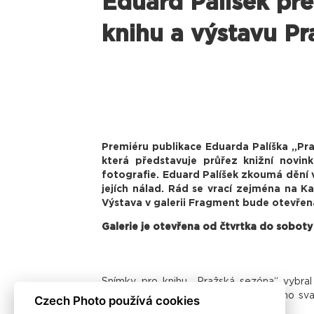
Eduard Palíšek pře
knihu a výstavu P
Premiéru publikace Eduarda Palíška „Pr
která představuje průřez knižní novi
fotografie. Eduard Palíšek zkoumá dění 
jejích nálad. Rád se vrací zejména na Ka
Výstava v galerii Fragment bude otevřen
Galerie je otevřena od čtvrtka do soboty
Snímky pro knihu „Pražská sezóna“ vybral
Moucha. Bibliofilské vydání obrazového s
Czech Photo používá cookies
Josefa Mouchy a Jindřicha Štreita.