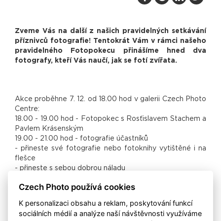
Zveme Vás na další z našich pravidelných setkávání
příznivců fotografie! Tentokrát Vám v rámci našeho
pravidelného Fotopokecu přinášíme hned dva
fotografy, kteří Vás naučí, jak se fotí zvířata.
Akce proběhne 7. 12. od 18.00 hod v galerii Czech Photo
Centre:
18.00 - 19.00 hod - Fotopokec s Rosťislavem Stachem a
Pavlem Krásenským
19.00 - 21.00 hod - fotografie účastníků
- přineste své fotografie nebo fotoknihy vytištěné i na
flešce
- přineste s sebou dobrou náladu
Czech Photo používá cookies
Základní informace
K personalizaci obsahu a reklam, poskytování funkcí
sociálních médií a analýze naší návštěvnosti využíváme
Název besedy: Fotopokec aneb jak se fotí zvířata s