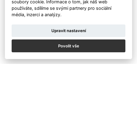
soubory cookie. Informace o tom, jak náš web
Jurajem Benčíkem a Ondřejem Prosickým
používáte, sdílíme se svými partnery pro sociální
Místo: galerie Czech Photo Centre (100m od stanice
média, inzerci a analýzy.
metra Nové Butovice)
Termín: 7. 12. od 18.00 hod
Upravit nastavení
Beseda proběhne zdarma!
Svou účast nám prosím potvrďte přes
kontaktní
Povolit vše
formulář na našem webu
(do textu zprávy uveďte
prosím název akce)
Zpět
KALENDÁŘ