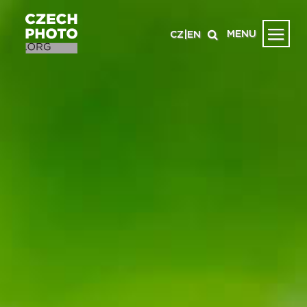
MENU
CZ
|
EN