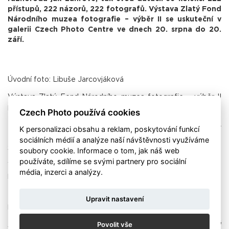
přístupů, 222 názorů, 222 fotografů. Výstava Zlatý Fond
Národního muzea fotografie – výběr II se uskuteční v
galerii Czech Photo Centre ve dnech 20. srpna do 20.
září.
Úvodní foto: Libuše Jarcovjáková
Výstava Zlatý Fond Národního muzea fotografie – výběr II
představí tvorbu autorů jako jsou například: František Dostál,
Czech Photo používá cookies
Tomáš Dvořák, Viktor Fišer, Václav Chochola, Libuše
Jarcovjáková, Markéta Luskačová, Tomáš Pospěch, Jaroslav
K personalizaci obsahu a reklam, poskytování funkcí
Prokop, Roman Sejkot, Irena Stehli, Jaroslav Šimandl, Dušan
sociálních médií a analýze naší návštěvnosti využíváme
Šimánek, Oldřich Škácha, Jindřich Štreit, Adolf Zika.
soubory cookie. Informace o tom, jak náš web
používáte, sdílíme se svými partnery pro sociální
V loňském roce se v galerii Czech Photo Centre uskutečnila
média, inzerci a analýzy.
první část výstavy, kde bylo představeno 74 fotografek a
fotografů. Autorem projektu první sbírky fotografií, nazvané
Zlatý fond NMF (ZF NMF), je Ivo Gil. Na její realizaci se
Upravit nastavení
podíleli Tomáš Dvořák a Jaroslav Prokop.
Povolit vše
„Idea projektu předpokládala, že každý z oslovených autorů