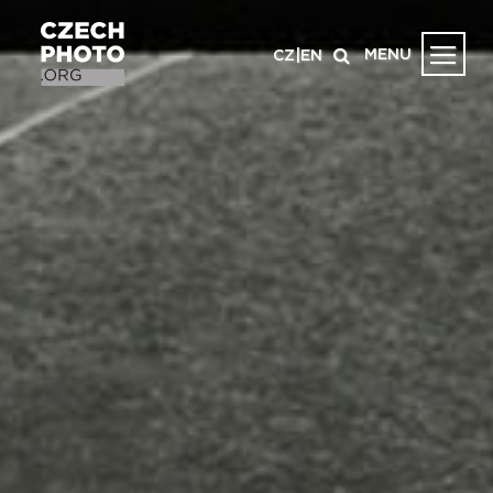
MENU
CZ
|
EN