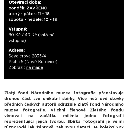
Otevírací doba:
pondělí: ZAVŘENO
úterý - pátek: 11 – 18
sobota - neděle: 10 – 18
Vstupné:
80 Kč / 40 Kč (snížené
vstupné)
Adresa:
Seydlerova 2835/4
Praha 5 (Nové Butovice)
Zobrazit
na mapě
Zlatý fond Národního muzea fotografie představuje
druhou část své unikátní sbírky. Více než dvě stovky
předních českých autorů sdružuje Zlatý fond Národního
muzea fotografie. Všichni členové Zlatého fondu
věnovali na začátku milénia jednu fotografii
reprezentující jejich tvorbu. Sbírka fotografií je velmi
různorodá jak žánrově, tak svou datací. Je kolekcí 222