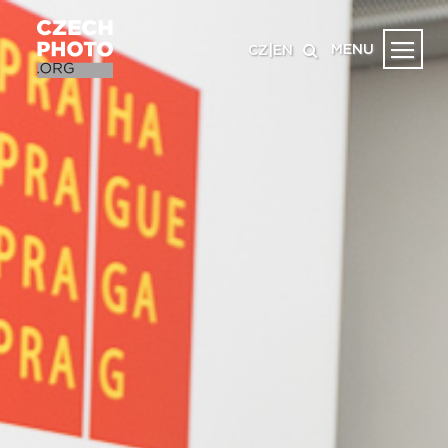
MENU
CZ
|
EN