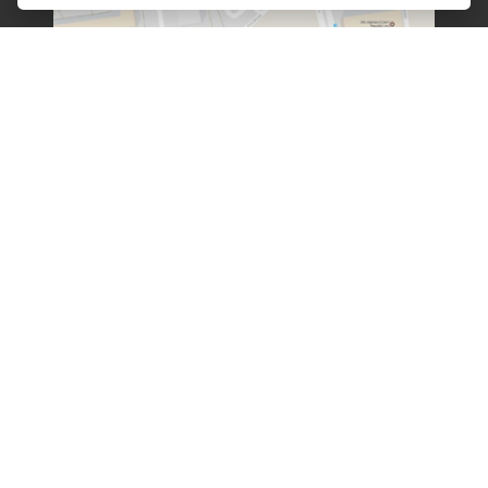
Získejte pravidelný přehled o výstavách, doprovodných
akcích a novinkách z galerie.
ODBĚR NOVINEK