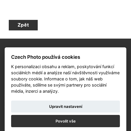
Zpět
Czech Photo používá cookies
K personalizaci obsahu a reklam, poskytování funkcí
sociálních médií a analýze naší návštěvnosti využíváme
KALENDÁŘ
soubory cookie. Informace o tom, jak náš web
NOVINKY
používáte, sdílíme se svými partnery pro sociální
OCHRANA ÚDAJŮ
média, inzerci a analýzy.
OBCHODNÍ PODMÍNKY SOUTĚŽ
OBCHODNÍ PODMÍNKY PRODEJ
Upravit nastavení
COOKIES
© Czech Photo 2013-2026
Povolit vše