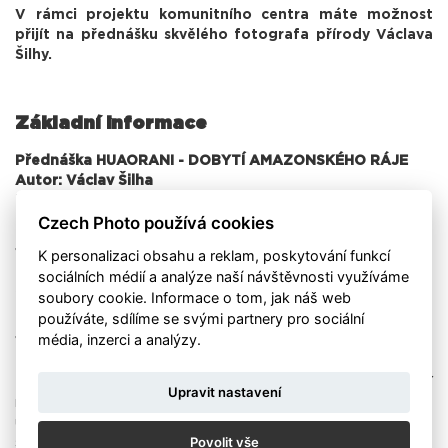
V rámci projektu komunitního centra máte možnost
přijít na přednášku skvělého fotografa přírody Václava
Šilhy.
Základní informace
Přednáška HUAORANI - DOBYTÍ AMAZONSKÉHO RÁJE
Autor: Václav Šilha
Místo: Czech Photo Centre
Czech Photo používá cookies
Datum přednášky: 17. 4. 2019 v 17:30
K personalizaci obsahu a reklam, poskytování funkcí
VSTUP ZDARMA!
sociálních médií a analýze naší návštěvnosti využíváme
Je však nutná registrace na:
registračním formuláři
, na
soubory cookie. Informace o tom, jak náš web
emailu cp@czechphoto.org nebo na čísle 608 875 556
používáte, sdílíme se svými partnery pro sociální
média, inzerci a analýzy.
VÁCLAV ŠILHA
Na svých cestách po celém světě, zaznamenával na
fotoaparát krásy divoké přírody a bohužel někdy i její
Upravit nastavení
nenávratnou zkázu. V posledních letech si ale také začal
uvědomovat ztrátu tradiční kultury v domorodých
Povolit vše
společenstvích, které se velice často hroutí pod náporem