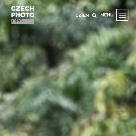
MENU
CZ
|
EN