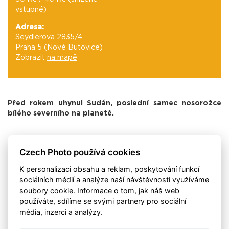
vstupné)
Adresa:
Seydlerova 2835/4
Praha 5 (Nové Butovice)
Zobrazit
na mapě
Před rokem uhynul Sudán, poslední samec nosorožce
bílého severního na planetě.
Czech Photo používá cookies
ZPRAVODAJ CPC
K personalizaci obsahu a reklam, poskytování funkcí
sociálních médií a analýze naší návštěvnosti využíváme
Základní informace
soubory cookie. Informace o tom, jak náš web
používáte, sdílíme se svými partnery pro sociální
Přednáška: Jak rozmnožit mrtvého nosorožce
média, inzerci a analýzy.
Přednášející: Jan Stejskal
Místo: Czech Photo Centre