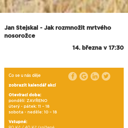
Jan Stejskal - Jak rozmnožit mrtvého
nosorožce
14. března v 17:30
Co se u nás děje
zobrazit kalendář akcí
Otevírací doba:
pondělí: ZAVŘENO
úterý - pátek: 11 – 18
sobota - neděle: 10 – 18
Vstupné:
80 Kč / 40 Kč (snížené