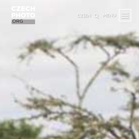
MENU
CZ
|
EN