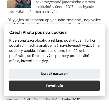
severovýchodě japonského ostrova
Hokkaidó v únoru 2017 a zachycuje
tato zvířata při jejich námluvách.
Díky jejich milostnému opojení nám zmatené, jindy velice
plaché, lišky dovolily strávit s nimi delší chvíli ve
vzdálenosti vhodné k focení. V průběhu jejich putování
Czech Photo používá cookies
podél zasněženého břehu zamrzlého jezera předvedly
vzájemné škádlení, krátký náznak páření a dokonce
K personalizaci obsahu a reklam, poskytování funkcí
lezení po stromě, kdy evidentně natěšený samec
sociálních médií a analýze naší návštěvnosti využíváme
ukazoval své akrobatické umění překvapené samici, jež
soubory cookie. Informace o tom, jak náš web
ho udiveně sledovala zpod nízko položené větve, na
používáte, sdílíme se svými partnery pro sociální
které lišák exceloval. Po pár minutách nakonec zmizely v
média, inzerci a analýzy.
bezpečí husté suché trávy a nabraly kurz do míst, kde
nám hluboký sníh znemožnil udržovat s nimi svižný krok.
Upravit nastavení
Michal Dobeš
Povolit vše
(*1979) Fotograf, který se ve své tvorbě zaměřuje na
focení živé přírody a krajiny. Největší vášní je pro něho
dokumentování života volně žijících zvířat. Focení se
systematičtěji věnuje přibližně od roku 2013.
www.michaldobes.com