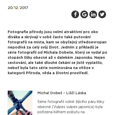
20
/
12
/
2017
Fotografie přírody jsou velmi atraktivní pro oko
diváka a skrývají v sobě často také putování
fotografů na místa, kam se obyčejný středoevropan
nepodívá za celý svůj život. Jedním z příkladů je
série fotografií od Michala Dobeše, který se vydal po
stopách lišky obecné až v dalekém Japonsku. Nejen
cestování, ale také dlouhé čekání se jistě vyplatilo,
neboť byla tato série nominována na vítěze v
kategorii Příroda, věda a životní prostředí.
Michal Dobeš – Liščí Láska
Série fotografií volně žijícího páru lišky
obecné (Vulpes vulpes japonica) byla
pořízena během pobytu na