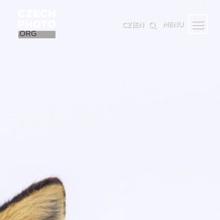
MENU
CZ
|
EN