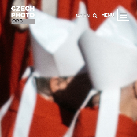
MENU
CZ
|
EN