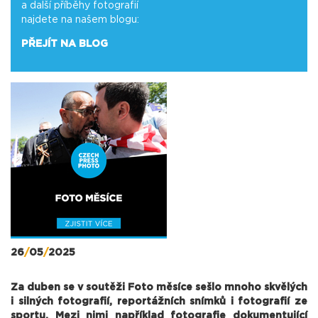
a další příběhy fotografií
najdete na našem blogu:
PŘEJÍT NA BLOG
26
/
05
/
2025
Za duben se v soutěži Foto měsíce sešlo mnoho skvělých
i silných fotografií, reportážních snímků i fotografií ze
sportu. Mezi nimi například fotografie dokumentující