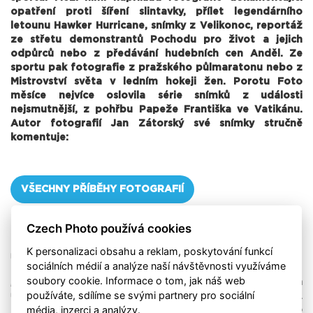
opatření proti šíření slintavky, přílet legendárního
letounu Hawker Hurricane, snímky z Velikonoc, reportáž
ze střetu demonstrantů Pochodu pro život a jejich
odpůrců nebo z předávání hudebních cen Anděl. Ze
sportu pak fotografie z pražského půlmaratonu nebo z
Mistrovství světa v ledním hokeji žen. Porotu Foto
měsíce nejvíce oslovila série snímků z události
nejsmutnější, z pohřbu Papeže Františka ve Vatikánu.
Autor fotografií Jan Zátorský své snímky stručně
komentuje:
VŠECHNY PŘÍBĚHY FOTOGRAFIÍ
Czech Photo používá cookies
K personalizaci obsahu a reklam, poskytování funkcí
Úvodní foto: Jan Zátorský, Mafra
sociálních médií a analýze naší návštěvnosti využíváme
soubory cookie. Informace o tom, jak náš web
„Přestože jsem fotografoval mnoho významných světových
používáte, sdílíme se svými partnery pro sociální
událostí, nikdy jsem neviděl tolik fotografů na jednom místě.
média, inzerci a analýzy.
Získat akreditaci nutnou pro možnost fotografovat pohřeb