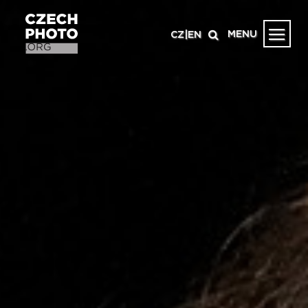
MENU
CZ
|
EN