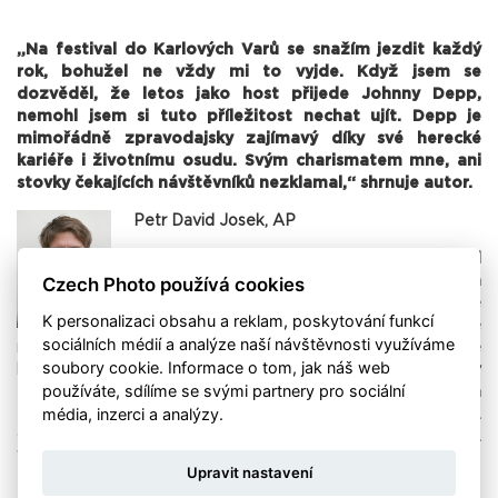
„Na festival do Karlových Varů se snažím jezdit každý
rok, bohužel ne vždy mi to vyjde. Když jsem se
dozvěděl, že letos jako host přijede Johnny Depp,
nemohl jsem si tuto příležitost nechat ujít. Depp je
mimořádně zpravodajsky zajímavý díky své herecké
kariéře i životnímu osudu. Svým charismatem mne, ani
stovky čekajících návštěvníků nezklamal,“ shrnuje autor.
Petr David Josek, AP
Petr David Josek pracuje pro Associated
Czech Photo používá cookies
Press, pokryvá události České republiky a
Slovenska. Fotografoval hlavní sportovní akce
K personalizaci obsahu a reklam, poskytování funkcí
včetně pěti olympijských her, tři fotbalové
sociálních médií a analýze naší návštěvnosti využíváme
mistrovství světa a mnoho dalších. Mimo jiné zachytil válečné
soubory cookie. Informace o tom, jak náš web
konflikty v Iráku a východní Ukrajině, civilní nepokoje v
používáte, sdílíme se svými partnery pro sociální
Maďarsku, Turecku, Praze a mnoho dalších významných
média, inzerci a analýzy.
zpravodajských událostí. V Praze pracuje jako součást tzv.
Cross-format týmu úzce spolupracujícího s textem a videem.
V soutěži Czech Press Photo získal 15 ocenění.
Upravit nastavení