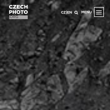
MENU
CZ
|
EN