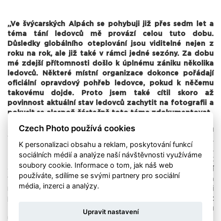
„Ve švýcarských Alpách se pohybuji již přes sedm let a
téma tání ledovců mě provází celou tuto dobu.
Důsledky globálního oteplování jsou viditelné nejen z
roku na rok, ale již také v rámci jedné sezóny. Za dobu
mé zdejší přítomnosti došlo k úplnému zániku několika
ledovců. Některé místní organizace dokonce pořádají
oficiální opravdový pohřeb ledovce, pokud k něčemu
takovému dojde. Proto jsem také cítil skoro až
povinnost aktuální stav ledovců zachytit na fotografii a
pokusit se alespoň částečně toto téma zdokumentovat.
Czech Photo používá cookies
K tomuto účelu jsem si vybral ledovec Rhône v kantonu
Wallis, který je hojně navštěvován turisty již přes 150 let.
K personalizaci obsahu a reklam, poskytování funkcí
Místní rodina Carlenů zde každým rokem buduje tzv.
sociálních médií a analýze naší návštěvnosti využíváme
Eisgrotte, ledovcovou jeskyni, jejíž průchodem se člověk
soubory cookie. Informace o tom, jak náš web
ocitne v obrovském ledovém království. A nejen to, komerční
používáte, sdílíme se svými partnery pro sociální
využití ledovce podpořilo i výstavbu hotelu na jeho úpatí. Ten
média, inzerci a analýzy.
měl poskytnou všem návštěvníkům dostatečné pohodlí při
pozorování té obrovské a nehostinné masy ledu přímo z
tepla pokoje. Práva na využívání ledovce má rodina Carlenů
Upravit nastavení
už od 30. let minulého století.