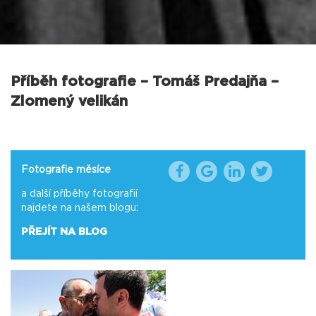
Příběh fotografie – Tomáš Predajňa –
Zlomený velikán
Fotografie měsíce
a další příběhy fotografií
najdete na našem blogu:
PŘEJÍT NA BLOG