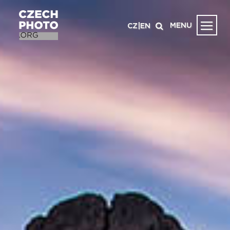
MENU
CZ
|
EN