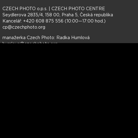
CZECH PHOTO o.p.s. | CZECH PHOTO CENTRE
Seydlerova 2835/4, 158 00, Praha 5, Česká republika
Kancelář: +420 608 875 556 (10:00—17:00 hod.)
cp@czechphoto.org
manažerka Czech Photo: Radka Humlová
humlova@czechphoto.org
PR: Michael Kořínek + 420 777 179 098
korinek.michael@czechphoto.org
Otevírací doba galerie CZECH PHOTO CENTRE:
Út—Pá 11:00—18:00 hod., So—Ne 10:00—18:00 hod.
Otevírací doba FRAGMENT GALLERY:
Út—Ne 11:00—19:00 hod.
Toto dílo podléhá licenci
Creative Commons Uveďte původ-Neužívejte