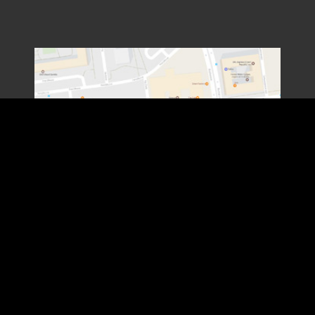
Získejte pravidelný přehled o výstavách,
doprovodných akcích a novinkách z galerie.
ODBĚR NOVINEK