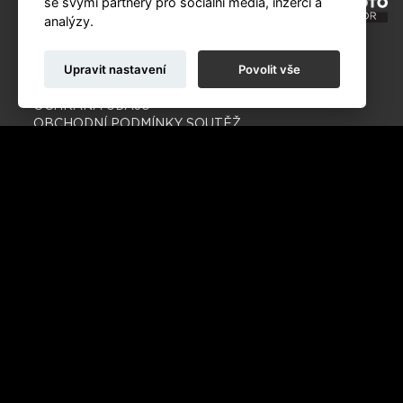
se svými partnery pro sociální média, inzerci a
analýzy.
Upravit nastavení
Povolit vše
KALENDÁŘ
NOVINKY
OCHRANA ÚDAJŮ
OBCHODNÍ PODMÍNKY SOUTĚŽ
OBCHODNÍ PODMÍNKY PRODEJ
COOKIES
© Czech Photo 2013-2026