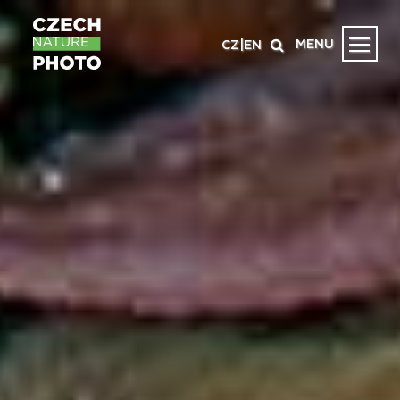
MENU
CZ
|
EN