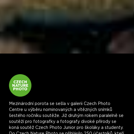
Mezinárodní porota se sešla v galerii Czech Photo
Centre u výběru nominovaných a vítězných snímků
šestého ročníku soutěže. Již druhým rokem paralelně se
soutěží pro fotografky a fotografy divoké přírody se
koná soutěž Czech Photo Junior pro školáky a studenty.
Do Czech Nature Photo se přihlásilo 250 účastníků, kteří