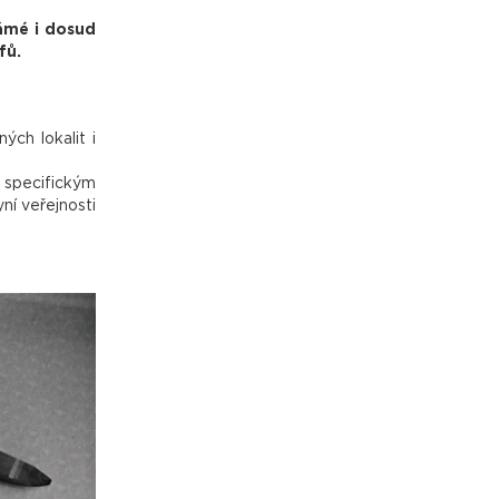
ámé i dosud
fů.
ch lokalit i
 specifickým
ní veřejnosti