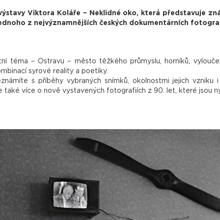
stavy Viktora Koláře – Neklidné oko, která představuje zn
 jednoho z nejvýznamnějších českých dokumentárních fotogra
ní téma – Ostravu – město těžkého průmyslu, horníků, vyloučený
mbinací syrové reality a poetiky.
námíte s příběhy vybraných snímků, okolnostmi jejich vzniku i
 také více o nově vystavených fotografiích z 90. let, které jsou ny