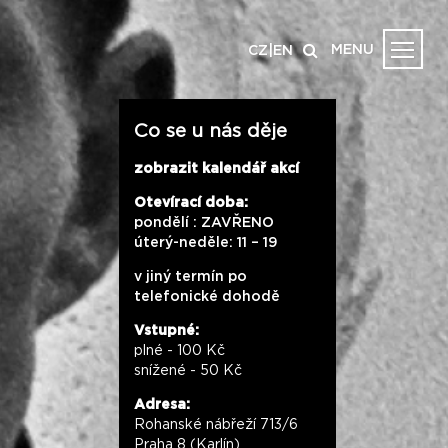
MENU
CZ
|
EN
Co se u nás děje
zobrazit kalendář akcí
Otevírací doba:
pondělí : ZAVŘENO
úterý-neděle: 11 – 19
v jiný termín po
telefonické dohodě
Vstupné:
plné - 100 Kč
snížené - 50 Kč
Adresa:
Rohanské nábřeží 713/6
Praha 8 (Karlín)