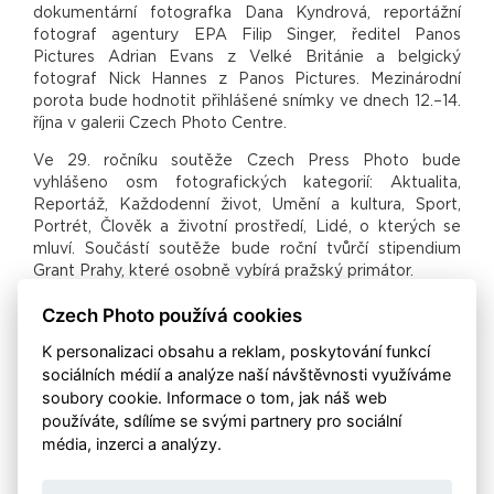
dokumentární fotografka Dana Kyndrová, reportážní
fotograf agentury EPA Filip Singer, ředitel Panos
Pictures Adrian Evans z Velké Británie a belgický
fotograf Nick Hannes z Panos Pictures. Mezinárodní
porota bude hodnotit přihlášené snímky ve dnech 12.–14.
října v galerii Czech Photo Centre.
Ve 29. ročníku soutěže Czech Press Photo bude
vyhlášeno osm fotografických kategorií: Aktualita,
Reportáž, Každodenní život, Umění a kultura, Sport,
Portrét, Člověk a životní prostředí, Lidé, o kterých se
mluví. Součástí soutěže bude roční tvůrčí stipendium
Grant Prahy, které osobně vybírá pražský primátor.
„Minulý ročník byl plný velmi silných fotografií nejen z
Czech Photo používá cookies
války na Ukrajině, což také reflektovala velká
K personalizaci obsahu a reklam, poskytování funkcí
návštěvnost výstavy Czech Press Photo v Národním
sociálních médií a analýze naší návštěvnosti využíváme
muzeu. Jsem si jistý, že i letošní ročník bude podobně
soubory cookie. Informace o tom, jak náš web
kvalitní,“
říká manažer soutěže Dan Materna.
používáte, sdílíme se svými partnery pro sociální
Současně s hlavní soutěží bude probíhat Czech Photo
média, inzerci a analýzy.
Junior pro mladé fotografky a fotografy. Tato soutěž je
určená žákům základních škol a studentům středních