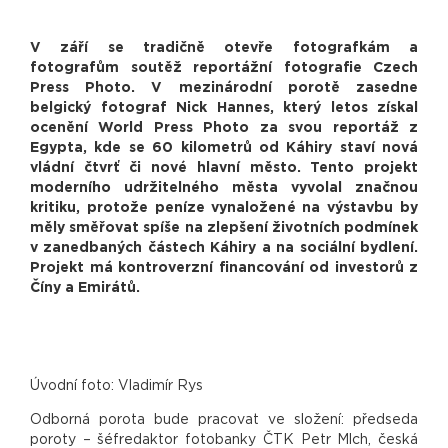
V září se tradičně otevře fotografkám a
fotografům soutěž reportážní fotografie Czech
Press Photo. V mezinárodní porotě zasedne
belgický fotograf Nick Hannes, který letos získal
ocenění World Press Photo za svou reportáž z
Egypta, kde se 60 kilometrů od Káhiry staví nová
vládní čtvrť či nové hlavní město. Tento projekt
moderního udržitelného města vyvolal značnou
kritiku, protože peníze vynaložené na výstavbu by
měly směřovat spíše na zlepšení životních podmínek
v zanedbaných částech Káhiry a na sociální bydlení.
Projekt má kontroverzní financování od investorů z
Číny a Emirátů.
Úvodní foto: Vladimír Rys
Odborná porota bude pracovat ve složení: předseda
poroty – šéfredaktor fotobanky ČTK Petr Mlch, česká