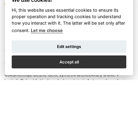
KONTAKTUJTE NÁS
Hi, this website uses essential cookies to ensure its
proper operation and tracking cookies to understand
Mobidiář
how you interact with it. The latter will be set only after
consent.
Let me choose
Fotograf Petr Josek, který se fotografií zabýval celý život
zůstal věrný původnímu účelu této aplikace a zaznamenává
svět kolem sebe. Poté co ukončil kariéru v agentuře Reuters
Edit settings
mu každodenní focení chybělo, a tak začal svět kolem sebe
snímat na mobilní telefon. Svůj vizuální styl přizpůsobil
Accept all
mnohem menšímu formátu. A více jak tři roky používá
Instagram jako svůj obrazový deníček. V této tvorbě stále
dokumentuje běžné dění, symetrii architektury a linie v
krajině. Pokud fotí v barvě akcentuje ji. Autor se k profesi
fotoreportéra dostal přes různá zaměstnání – od asistenta
kamery a filmové a televizní produkce až po laboranta a
fotoreportéra České tiskové kanceláře. Od roku 1990 působil
jako fotoreportér agentury Reuters, pro kterou fotografoval
dramatické události v Bosně, Chorvatsku, Srbsku,
Pobaltských republikách a v Albánii, oba převraty v Rusku,
život v Iráku těsně po svržení Saddámova diktátorského
režimu. Je držitelem řady novinářských ocenění. Je autorem
nejznámější Fotografie roku soutěže Czech Press Photo