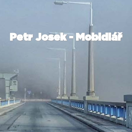
Petr Josek - Mobidiář