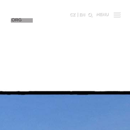
MENU
CZ
|
EN