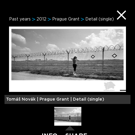
Past years
2012
Prague Grant
Detail (single)
Tomáš Novák |
Prague Grant | Detail (single)
T