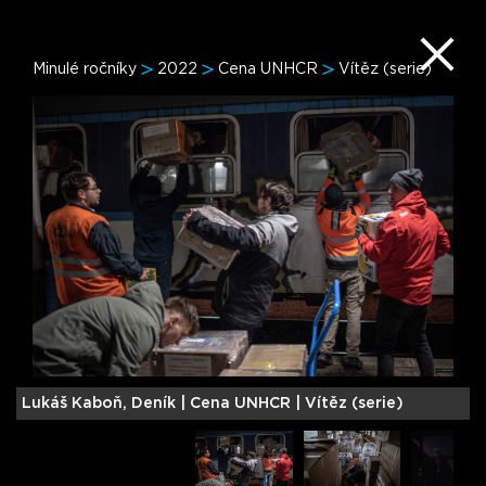
Minulé ročníky
2022
Cena UNHCR
Vítěz (serie)
Lukáš Kaboň, Deník |
Cena UNHCR | Vítěz (serie)