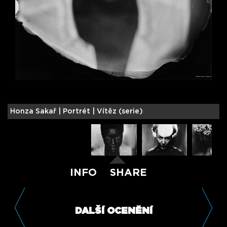
Honza Sakař |
Portrét | Vítěz (serie)
S
INFO
SHARE
DALŠÍ OCENĚNÍ