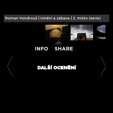
Roman Vondrouš |
Umění a zábava | 2. místo (serie)
J
INFO
SHARE
DALŠÍ OCENĚNÍ