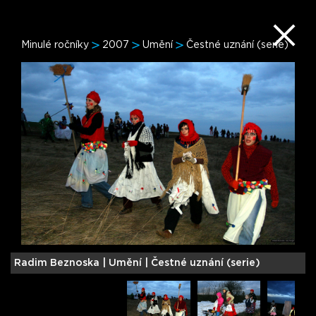
Minulé ročníky
2007
Umění
Čestné uznání (serie)
Radim Beznoska |
Umění | Čestné uznání (serie)