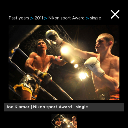
Past years
2011
Nikon sport Award
single
Joe Klamar |
Nikon sport Award | single
M