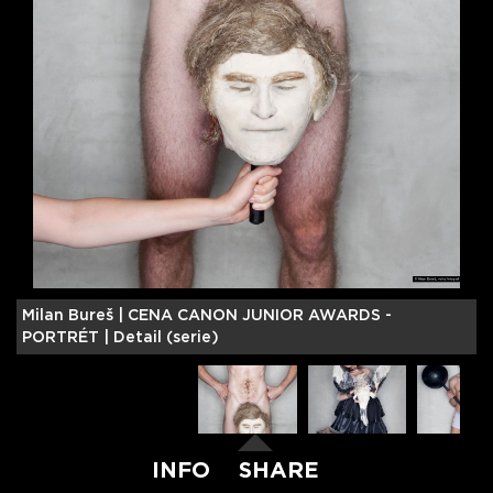
Milan Bureš |
CENA CANON JUNIOR AWARDS -
J
PORTRÉT | Detail (serie)
P
INFO
SHARE